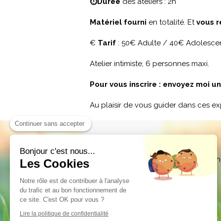
⏱Durée
des ateliers : 2h
Matériel fourni
en totalité. Et
vous r
€
Tarif
: 50€ Adulte / 40€ Adolesce
Atelier intimiste, 6 personnes maxi.
Pour vous inscrire : envoyez moi u
Au plaisir de vous guider dans ces ex
Continuer sans accepter
Amélie LEGUAY
Bonjour c'est nous...
Coach en Reconversion professionne
Les Cookies
Développement personnel
Notre rôle est de contribuer à l'analyse
19 rue des Capucins
du trafic et au bon fonctionnement de
ce site. C'est OK pour vous ?
1313
Luxembourg ville
Luxembourg
Lire la politique de confidentialité