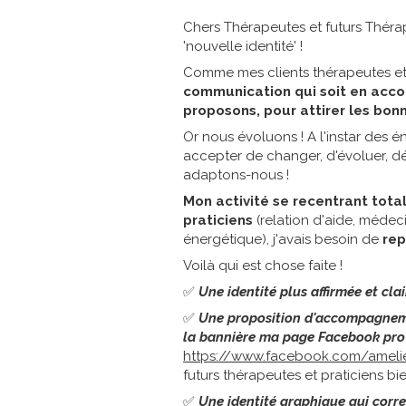
Chers Thérapeutes et futurs Thérape
'nouvelle identité' !
Comme mes clients thérapeutes et 
communication qui soit en acc
proposons, pour attirer les bo
Or nous évoluons ! A l'instar des é
accepter de changer, d'évoluer, d
adaptons-nous !
Mon activité se recentrant to
praticiens
(relation d'aide, méde
énergétique), j'avais besoin de
re
Voilà qui est chose faite !
✅
Une identité plus affirmée et clai
✅
Une proposition d'accompagneme
la bannière ma page Facebook pro
https://www.facebook.com/ameli
futurs thérapeutes et praticiens bie
✅
Une identité graphique qui corre