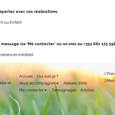
epartez avec vos réalisations.
nt ou Enfant
n message via 'Me contacter' ou un sms au +352 661 175 59
périences inédites!
Plan
Accueil
Qui suis-je ?
Ment
lle et
Vous accompagner
Ateliers d'été
Me contacter
Témoignages
Articles