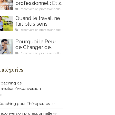
professionnel : Et si
2026 était votre
Reconversion professionnelle
année ?
Quand le travail ne
fait plus sens
Reconversion professionnelle
Pourquoi la Peur
de Changer de
Métier Peut
Reconversion professionnelle
Saboter Votre
Projet de
Catégories
Reconversion
Professionnelle (et
Comment le
Coaching de
Coaching en Ikigai
ransition/reconversion
Peut Vous Aider à
15)
la Surmonter)
Coaching pour Thérapeutes
(20)
econversion professionnelle
(9)