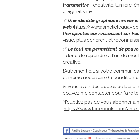
transmettre
- créativité, lumière, é
pragmatisme,
✅
Une identité graphique remise e
web
(
https://www.amelieleguay.c
thérapeutes qui réussissent sur Fa
visuel plus cohérent et reconnaiss
✅
Le tout me permettant de pouvoi
- donc de répondre à l'un de mes b
créative.
❗️Autrement dit, si votre communica
et même nécessaire (à condition qu'e
Si vous avez des doutes ou besoin
pouvez me contacter pour faire le 
N'oubliez pas de vous abonner à 
:
https://www.facebook.com/amel