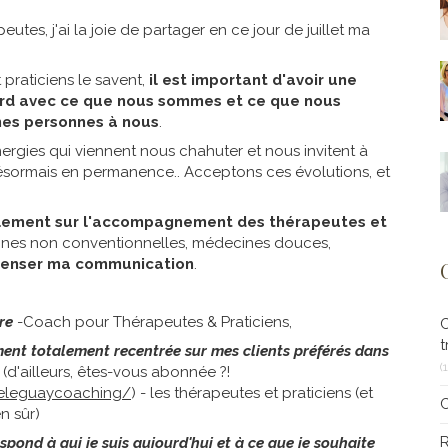
utes, j'ai la joie de partager en ce jour de juillet ma
praticiens le savent,
il est important d'avoir une
ord avec ce que nous sommes et ce que nous
nnes personnes à nous
.
nergies qui viennent nous chahuter et nous invitent à
ésormais en permanence.. Acceptons ces évolutions, et
talement sur l'accompagnement des thérapeutes et
cines non conventionnelles, médecines douces,
penser ma communication
.
re
-Coach pour Thérapeutes & Praticiens,
t
nt totalement recentrée sur mes clients préférés dans
(
(d'ailleurs, êtes-vous abonnée ?!
eleguaycoaching/
) - les thérapeutes et praticiens (et
n sûr)
R
spond à qui je suis aujourd'hui et à ce que je souhaite