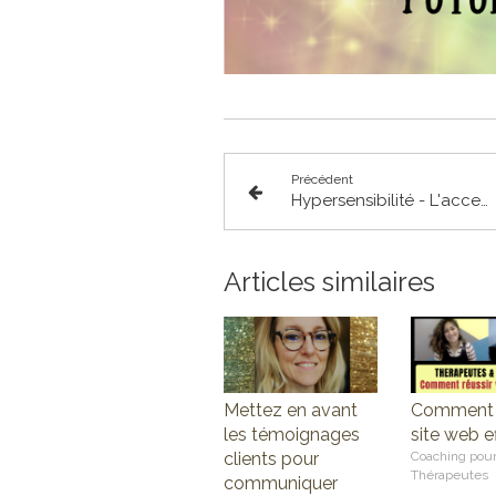
Précédent
Hypersensibilité - L'accepter pour vivre mieux en tant qu'hypersensible (ou avec des personnes hypersensibles)
Articles similaires
Mettez en avant
Comment 
les témoignages
site web e
clients pour
Coaching pou
Thérapeutes
communiquer