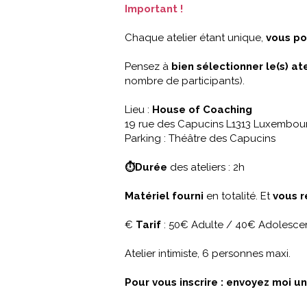
Important !
Chaque atelier étant unique,
vous po
Pensez à
bien sélectionner le(s) at
nombre de participants).
Lieu :
House of Coaching
19 rue des Capucins L1313 Luxembour
Parking : Théâtre des Capucins
⏱Durée
des ateliers : 2h
Matériel fourni
en totalité. Et
vous r
€
Tarif
: 50€ Adulte / 40€ Adolesce
Atelier intimiste, 6 personnes maxi.
Pour vous inscrire : envoyez moi u