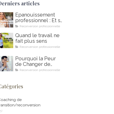
Derniers articles
Épanouissement
professionnel : Et si
2026 était votre
Reconversion professionnelle
année ?
Quand le travail ne
fait plus sens
Reconversion professionnelle
Pourquoi la Peur
de Changer de
Métier Peut
Reconversion professionnelle
Saboter Votre
Projet de
Catégories
Reconversion
Professionnelle (et
Comment le
Coaching de
Coaching en Ikigai
ransition/reconversion
Peut Vous Aider à
15)