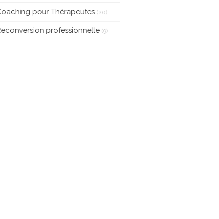
la Surmonter)
Coaching pour Thérapeutes
(20)
econversion professionnelle
(9)