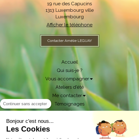
19 rue des Capucins
1313
Luxembourg ville
Luxembourg
Afficher le téléphone
Contacter Amélie LEGUAY
Accueil
Qui suis-je ?
Vous accompagner
Ateliers d'été
Me contacter
Témoignages
Continuer sans accepter
Articles
Bonjour c'est nous...
Plan du site
Les Cookies
Mentions légales