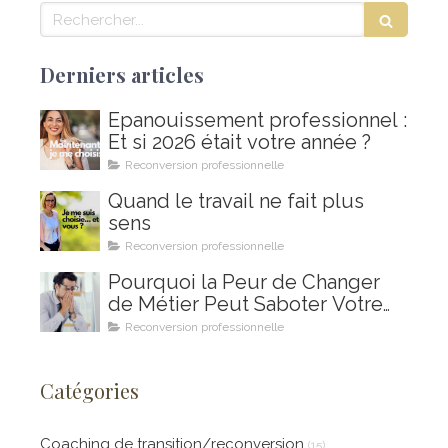
Rechercher
Derniers articles
Épanouissement professionnel :
Et si 2026 était votre année ?
Reconversion professionnelle
Quand le travail ne fait plus
sens
Reconversion professionnelle
Pourquoi la Peur de Changer
de Métier Peut Saboter Votre
Projet de Reconversion
Reconversion professionnelle
Professionnelle (et Comment le
Coaching en Ikigai Peut Vous
Catégories
Aider à la Surmonter)
Coaching de transition/reconversion
(15)