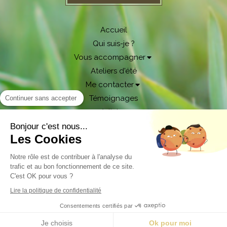
Accueil
Qui suis-je ?
Vous accompagner
Ateliers d'été
Me contacter
Témoignages
Continuer sans accepter
Articles
Bonjour c'est nous...
Plan du site
Les Cookies
Mentions légales
Notre rôle est de contribuer à l'analyse du
trafic et au bon fonctionnement de ce site.
C'est OK pour vous ?
Création et référencement du site par Simplébo
Lire la politique de confidentialité
Site partenaire de
Institut Cassiopée
Consentements certifiés par
Je choisis
Ok pour moi