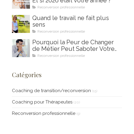
Et si 2026 était votre année ?
Reconversion professionnelle
Quand le travail ne fait plus
sens
Reconversion professionnelle
Pourquoi la Peur de Changer
de Métier Peut Saboter Votre
Projet de Reconversion
Reconversion professionnelle
Professionnelle (et Comment le
Coaching en Ikigai Peut Vous
Catégories
Aider à la Surmonter)
Coaching de transition/reconversion
(15)
Coaching pour Thérapeutes
(20)
Reconversion professionnelle
(9)