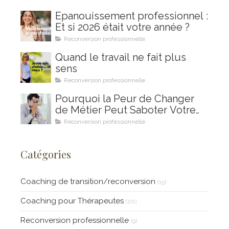
Épanouissement professionnel :
Et si 2026 était votre année ?
Reconversion professionnelle
Quand le travail ne fait plus
sens
Reconversion professionnelle
Pourquoi la Peur de Changer
de Métier Peut Saboter Votre
Projet de Reconversion
Reconversion professionnelle
Professionnelle (et Comment le
Coaching en Ikigai Peut Vous
Catégories
Aider à la Surmonter)
Coaching de transition/reconversion
(15)
Coaching pour Thérapeutes
(20)
Reconversion professionnelle
(9)