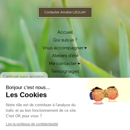
Contacter Amélie LEGUAY
Accueil
Qui suis-je ?
Vous accompagner
Ateliers d'été
Me contacter
Témoignages
Continuer sans accepter
Articles
Bonjour c'est nous...
Plan du site
Les Cookies
Mentions légales
Notre rôle est de contribuer à l'analyse du
trafic et au bon fonctionnement de ce site.
C'est OK pour vous ?
Création et référencement du site par Simplébo
Lire la politique de confidentialité
Site partenaire de
Institut Cassiopée