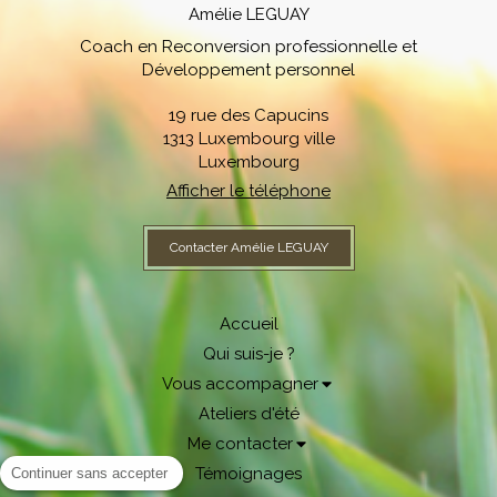
Amélie LEGUAY
Coach en Reconversion professionnelle et
Développement personnel
19 rue des Capucins
1313
Luxembourg ville
Luxembourg
Afficher le téléphone
Contacter Amélie LEGUAY
Accueil
Qui suis-je ?
Vous accompagner
Ateliers d'été
Me contacter
Témoignages
Continuer sans accepter