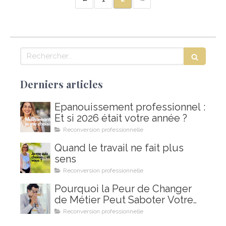
Rechercher
Derniers articles
Épanouissement professionnel :
Et si 2026 était votre année ?
Reconversion professionnelle
Quand le travail ne fait plus
sens
Reconversion professionnelle
Pourquoi la Peur de Changer
de Métier Peut Saboter Votre
Projet de Reconversion
Reconversion professionnelle
Professionnelle (et Comment le