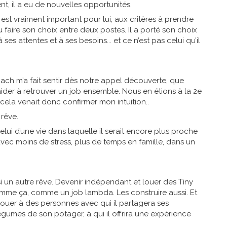
, il a eu de nouvelles opportunités.
 est vraiment important pour lui, aux critères à prendre
 faire son choix entre deux postes. Il a porté son choix
ses attentes et à ses besoins... et ce n’est pas celui qu’il
ach m’a fait sentir dès notre appel découverte, que
’aider à retrouver un job ensemble. Nous en étions à la 2e
: cela venait donc confirmer mon intuition..
rêve.
elui d’une vie dans laquelle il serait encore plus proche
avec moins de stress, plus de temps en famille, dans un
 un autre rêve. Devenir indépendant et louer des Tiny
omme ça, comme un job lambda. Les construire aussi. Et
louer à des personnes avec qui il partagera ses
égumes de son potager, à qui il offrira une expérience