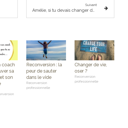
Suivant
Amélie, si tu devais changer de job, que ferais-tu ?
n coach
Reconversion : la
Changer de vie,
uver sa
peur de sauter
oser ?
et son
dans le vide
Reconversion
professionnelle
e
Reconversion
professionnelle
onversion