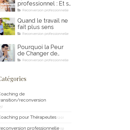
professionnel : Et si
2026 était votre
Reconversion professionnelle
année ?
Quand le travail ne
fait plus sens
Reconversion professionnelle
Pourquoi la Peur
de Changer de
Métier Peut
Reconversion professionnelle
Saboter Votre
Projet de
Catégories
Reconversion
Professionnelle (et
Comment le
Coaching de
Coaching en Ikigai
ransition/reconversion
Peut Vous Aider à
15)
la Surmonter)
Coaching pour Thérapeutes
(20)
econversion professionnelle
(9)