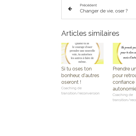
Précédent
Changer de vie, oser ?
Articles similaires
Si tu oses ton
Prendre u
bonheur, d'autres
pour retro
oseront !
confiance 
Coaching de
autonomi
transition/reconversion
Coaching de
transition/rec