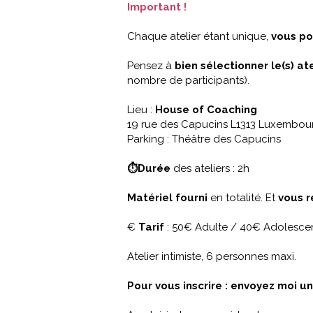
Important !
Chaque atelier étant unique,
vous po
Pensez à
bien sélectionner le(s) at
nombre de participants).
Lieu :
House of Coaching
19 rue des Capucins L1313 Luxembour
Parking : Théâtre des Capucins
⏱Durée
des ateliers : 2h
Matériel fourni
en totalité. Et
vous r
€
Tarif
: 50€ Adulte / 40€ Adolesce
Atelier intimiste, 6 personnes maxi.
Pour vous inscrire : envoyez moi u