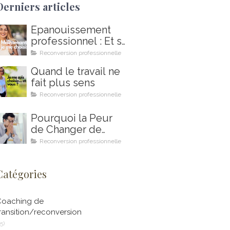
Derniers articles
Épanouissement
professionnel : Et si
2026 était votre
Reconversion professionnelle
année ?
Quand le travail ne
fait plus sens
Reconversion professionnelle
Pourquoi la Peur
de Changer de
Métier Peut
Reconversion professionnelle
Saboter Votre
Projet de
Catégories
Reconversion
Professionnelle (et
Comment le
Coaching de
Coaching en Ikigai
ransition/reconversion
Peut Vous Aider à
15)