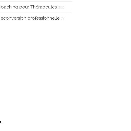
la Surmonter)
Coaching pour Thérapeutes
(20)
econversion professionnelle
(9)
n.