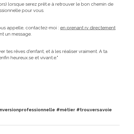
ors) lorsque serez prêt.e à retrouver le bon chemin de
essionnelle pour vous.
vous appelle, contactez-moi :
en prenant rv directement
nt un message.
ver tes rêves d'enfant, et à les réaliser vraiment. A ta
enfin heureux.se et vivant.e."
nversionprofessionnelle
#métier
#trouversavoie