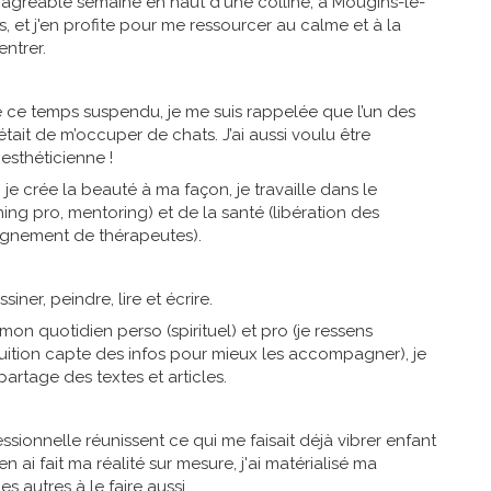
s agréable semaine en haut d'une colline, à Mougins-le-
s, et j'en profite pour me ressourcer au calme et à la
ntrer.
de ce temps suspendu, je me suis rappelée que l’un des
était de m’occuper de chats. J’ai aussi voulu être
esthéticienne !
 je crée la beauté à ma façon, je travaille dans le
g pro, mentoring) et de la santé (libération des
gnement de thérapeutes).
ssiner, peindre, lire et écrire.
e mon quotidien perso (spirituel) et pro (je ressens
uition capte des infos pour mieux les accompagner), je
partage des textes et articles.
essionnelle réunissent ce qui me faisait déjà vibrer enfant
'en ai fait ma réalité sur mesure, j'ai matérialisé ma
es autres à le faire aussi.