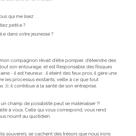
ous qui me lisez :
ez petit.e ?
ré.e dans votre jeunesse ?
 mon compagnon rêvait d'être pompier, d'éteindre des
de tout son entourage, et est Responsable des Risques
ne - il est heureux : il éteint des feux pros, il gère une
re les processus existants, veille à ce que tout
 ;)), il contribue à la santé de son entreprise.
n champ de possibilité peut se matérialiser ?!
réalité à vous. Celle qui vous correspond, vous rend
us nourrit au quotidien.
lis souvenirs, se cachent des trésors que nous irons