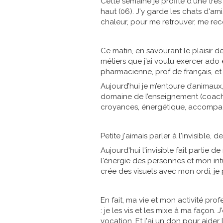
Cette semaine je profite d'une trè
haut (06). J'y garde les chats d'ami
chaleur, pour me retrouver, me rece
Ce matin, en savourant le plaisir 
métiers que j’ai voulu exercer ado 
pharmacienne, prof de français, et 
Aujourd’hui je m’entoure d’animaux,
domaine de l’enseignement (coachin
croyances, énergétique, accompa
Petite j'aimais parler à l'invisible, de
Aujourd'hui l'invisible fait partie d
l'énergie des personnes et mon int
crée des visuels avec mon ordi, je 
En fait, ma vie et mon activité prof
: je les vis et les mixe à ma façon. J
vocation. Et j'ai un don pour aider l