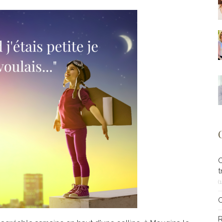
t
(
R