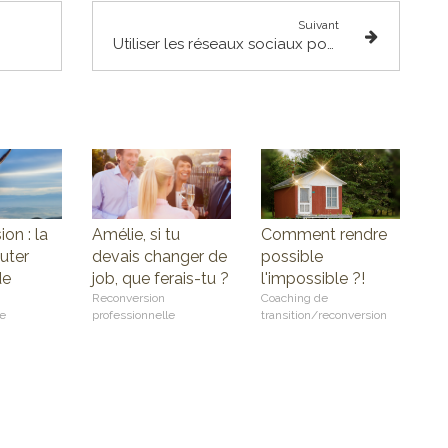
Suivant
icacement
Utiliser les réseaux sociaux pour développer votre activité de thérapeute ou coach : bonne ou mauvaise idée ?
on : la
Amélie, si tu
Comment rendre
uter
devais changer de
possible
de
job, que ferais-tu ?
l'impossible ?!
Reconversion
Coaching de
le
professionnelle
transition/reconversion