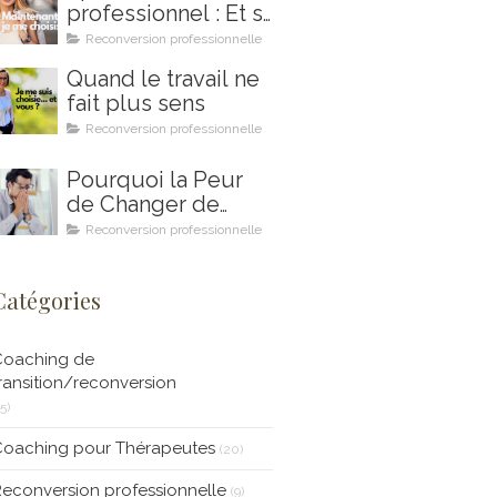
professionnel : Et si
2026 était votre
Reconversion professionnelle
année ?
Quand le travail ne
fait plus sens
Reconversion professionnelle
Pourquoi la Peur
de Changer de
Métier Peut
Reconversion professionnelle
Saboter Votre
Projet de
Catégories
Reconversion
Professionnelle (et
Comment le
Coaching de
Coaching en Ikigai
ransition/reconversion
Peut Vous Aider à
15)
la Surmonter)
Coaching pour Thérapeutes
(20)
econversion professionnelle
(9)