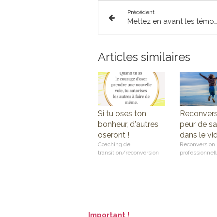
Précédent
Mettez en avant les témoignages clients pour communiquer eff
Articles similaires
Si tu oses ton
Reconversi
bonheur, d'autres
peur de sa
oseront !
dans le vi
Coaching de
Reconversion
transition/reconversion
professionnel
Important !